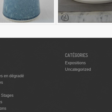
CATÉGORIES
Expositions
Uncategorized
es en dégradé
es
t Stages
ns
ions