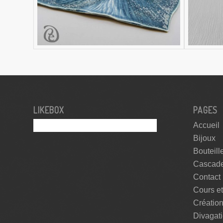
LIKEBOX
PAGES
Accueil
Bijoux
Bouteill
Cascad
Contact
Cours e
Créatio
Divagat